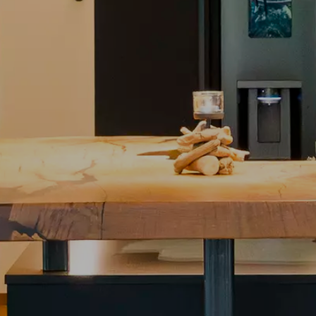
Elektro
Küchen
Wohnen
Licht
Tischlerei
Referenzen
News
Jobs
Unternehmen
Kontakt