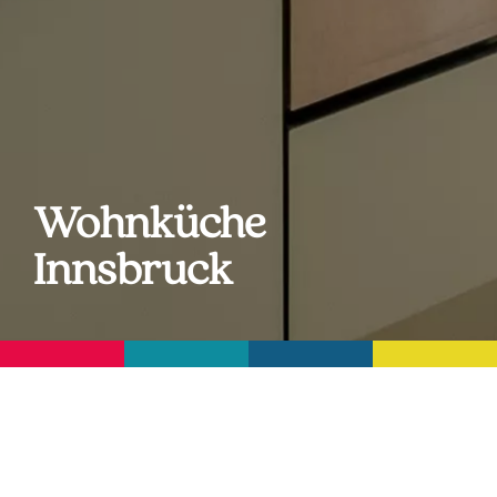
Wohnküche
Innsbruck