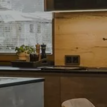
Elektro
Küchen
Wohnen
Licht
Tischlerei
Referenzen
News
Jobs
Unternehmen
Kontakt