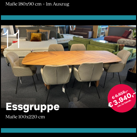
Maße 180x90 cm + 1m Auszug
111
€ 6.938,–
€ 3.940,
inkl. 20% MwSt.
Essgruppe
Maße 100x220 cm