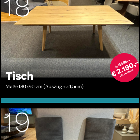
18
€ 3.161,–
€ 2.190,
inkl. 20% MwSt.
Tisch
Maße 180x90 cm (Auszug +54,5cm)
19