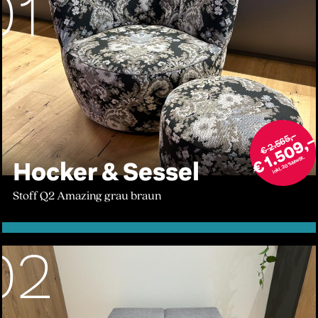
01
€ 2.565,–
€ 1.509,
inkl. 20% MwSt.
Hocker & Sessel
Stoff Q2 Amazing grau braun
02