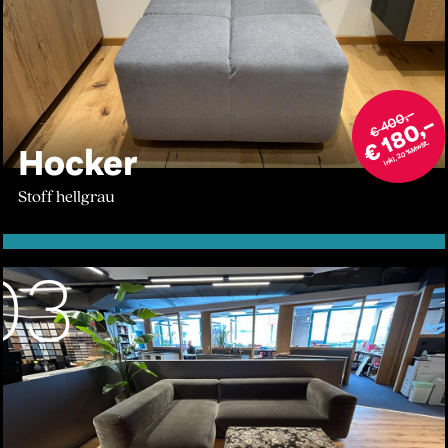
€ 400,–
€ 180,–
inkl. 20% MwSt.
Hocker
Stoff hellgrau
03