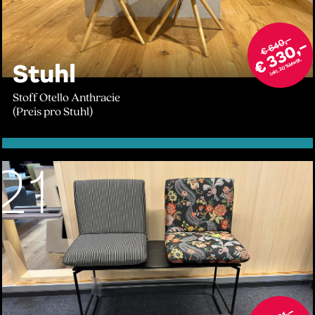
€ 640,–
€ 330,–
inkl. 20% MwSt.
Stuhl
Stoff Otello Anthracie
(Preis pro Stuhl)
21