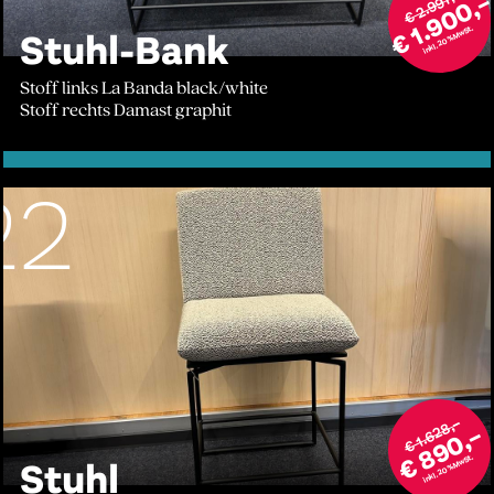
€ 2.991,–
€ 1.900,
inkl. 20% MwSt.
Stuhl-Bank
Stoff links La Banda black/white
Stoff rechts Damast graphit
22
€ 1.628,–
€ 890,–
inkl. 20% MwSt.
Stuhl