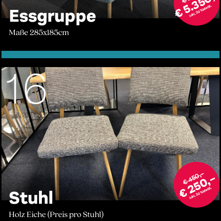
€ 5.350,
inkl. 20% MwSt.
Essgruppe
Maße 285x185cm
16
€ 450,–
€ 250,–
inkl. 20% MwSt.
Stuhl
Holz Eiche (Preis pro Stuhl)