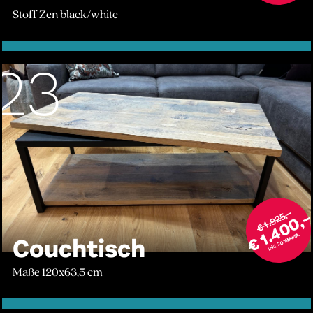
Stoff Zen black/white
23
€ 1.925,–
€ 1.400,
inkl. 20% MwSt.
Couchtisch
Maße 120x63,5 cm