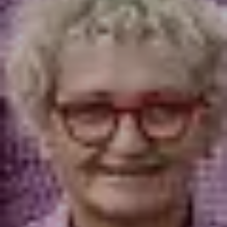
Tischlerei
Referenzen
News
Jobs
Unternehmen
Geschichte & Philosophie
Team
Kontakt