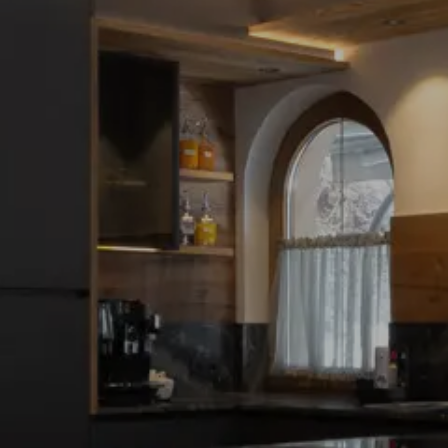
Möbelabverkauf
Elektro
Küchen
Wohnen
Licht
Tischlerei
Referenzen
News