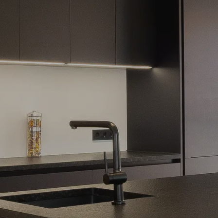
Möbelabverkauf
Elektro
Küchen
Wohnen
Licht
Tischlerei
Referenzen
News
Jobs
Unternehmen