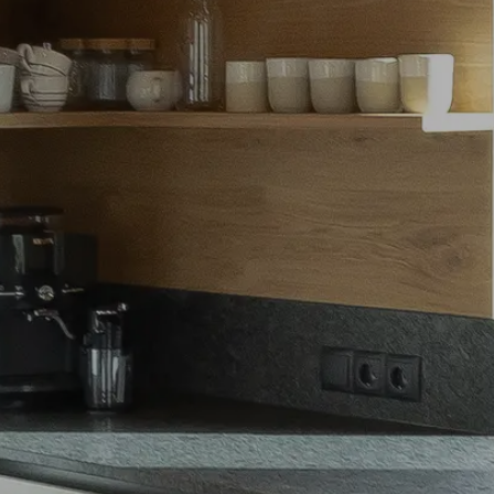
Elektro
Küchen
Wohnen
Licht
Tischlerei
Referenzen
News
Jobs
Unternehmen
Kontakt